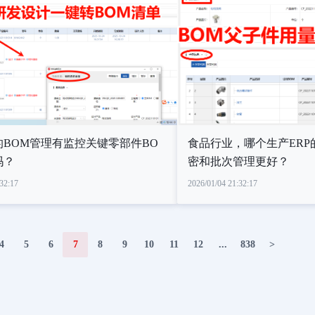
的BOM管理有监控关键零部件BO
食品行业，哪个生产ERP
吗？
密和批次管理更好？
32:17
2026/01/04 21:32:17
4
5
6
7
8
9
10
11
12
...
838
>