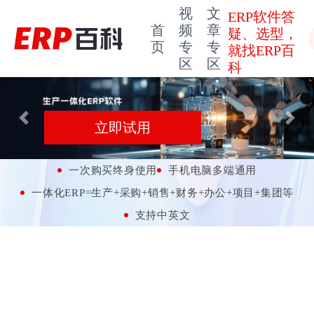
视
文
ERP软件答
首
频
章
疑、选型，
页
专
专
就找ERP百
区
区
科
Previous
Next
立即试用
一次购买终身使用
手机电脑多端通用
一体化ERP=生产+采购+销售+财务+办公+项目+集团等
支持中英文