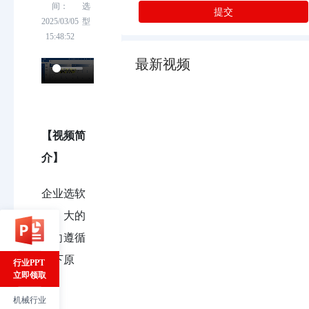
间：
选
提交
2025/03/05
型
15:48:52
最新视频
【视频简
介】
企业选软
件，大的
方向遵循
以下原
行业PPT
立即领取
则：
机械行业