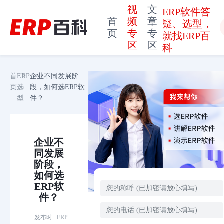
视
文
ERP软件答
首
频
章
疑、选型，
页
专
专
就找ERP百
区
区
科
首
ERP
企业不同发展阶
页
选
段，如何选ERP软
型
件？
企业不
同发展
阶段，
如何选
ERP软
件？
发布时
ERP