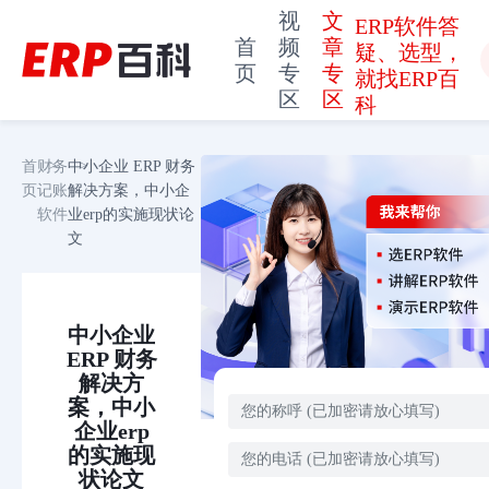
视
文
ERP软件答
首
频
章
疑、选型，
页
专
专
就找ERP百
区
区
科
首
财务
中小企业 ERP 财务
页
记账
解决方案，中小企
软件
业erp的实施现状论
文
中小企业
ERP 财务
解决方
案，中小
企业erp
的实施现
状论文