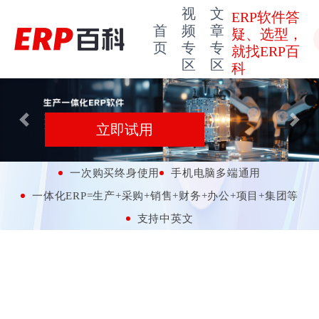
视
文
ERP软件答
首
频
章
疑、选型，
页
专
专
就找ERP百
区
区
科
Previous
Next
立即试用
一次购买终身使用
手机电脑多端通用
一体化ERP=生产+采购+销售+财务+办公+项目+集团等
支持中英文