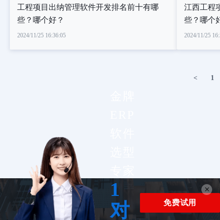
工程项目出纳管理软件开发排名前十有哪
江西工程
些？哪个好？
些？哪个
2024/11/25 16:36:05
2024/11/25 16:
<
1
金牌
ERP
软件
选型
专家
1
×
免费试用
对