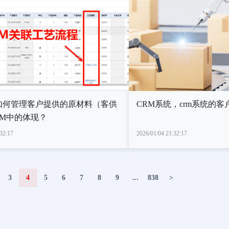
P如何管理客户提供的原材料（客供
CRM系统，crm系统的
OM中的体现？
32:17
2026/01/04 21:32:17
3
4
5
6
7
8
9
...
838
>