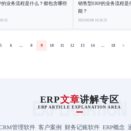
RP的业务流程是什么？都包含哪些
销售型ERP的业务流程
能？
26:32
2025/02/08 16:26:32
5
6
...
8
9
10
11
12
13
14
...
18
>
ERP
文章
讲解专区
ERP ARTICLE EXPLANATION AREA
CRM管理软件
客户案例
财务记账软件
ERP概念