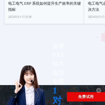
电工电气 ERP 系统如何提升生产效率的关键
电工电气企
指标
决方法
2025/03/13 17:35:38
2025/03/13 17:
<
金牌
ERP
软件
选型
专家
1
×
免费试用
对