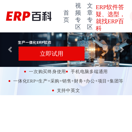
视
文
ERP软件答
首
频
章
疑、选型，
页
专
专
就找ERP百
区
区
科
Previous
Next
立即试用
一次购买终身使用
手机电脑多端通用
一体化ERP=生产+采购+销售+财务+办公+项目+集团等
支持中英文