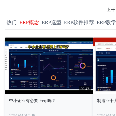
上千
热门
ERP概念
ERP选型
ERP软件推荐
ERP教
02:42
中小企业有必要上erp吗？
制造业十
2024/12/14 00:01:19
2024/12/14 00: