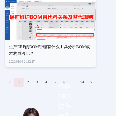
生产ERP的BOM管理有什么工具分析BOM成
本构成占比？
2026/01/04 21:32:17
<
1
2
3
4
5
6
...
94
>
金牌
ERP
软件
选型